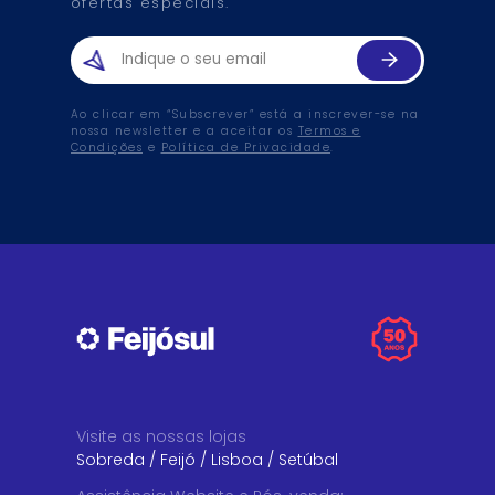
ofertas especiais.
Ao clicar em “Subscrever” está a inscrever-se na
nossa newsletter e a aceitar os
Termos e
Condições
e
Política de Privacidade
.
Visite as nossas lojas
Sobreda
/
Feijó
/
Lisboa
/
Setúbal