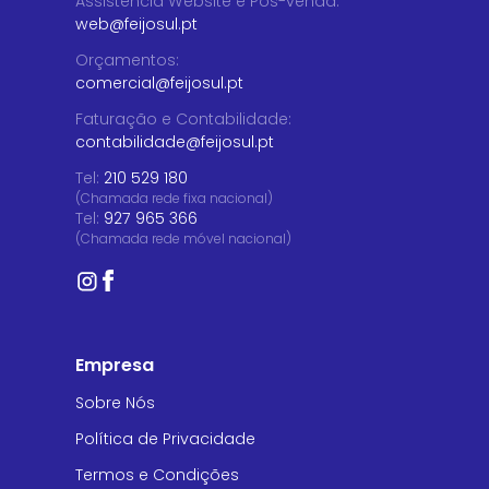
Assistência Website e Pós-venda
:
web@feijosul.pt
Orçamentos
:
comercial@feijosul.pt
Faturação e Contabilidade
:
contabilidade@feijosul.pt
Tel:
210 529 180
(Chamada rede fixa nacional)
Tel:
927 965 366
(Chamada rede móvel nacional)
Empresa
Sobre Nós
Política de Privacidade
Termos e Condições