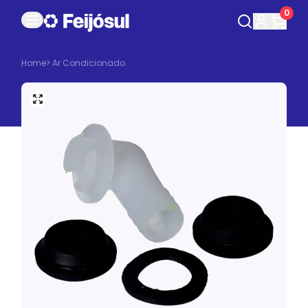
0
Home
>
Ar Condicionado