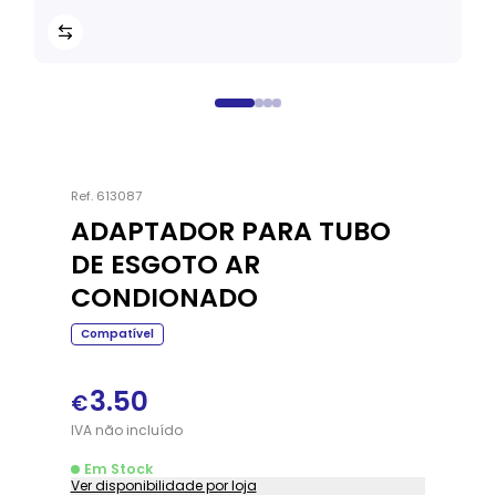
Ref.
613087
ADAPTADOR PARA TUBO
DE ESGOTO AR
CONDIONADO
Compatível
3.50
€
IVA
não
incluído
Em Stock
Ver disponibilidade por loja