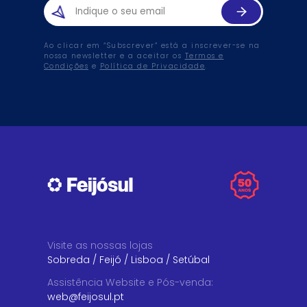
Ao clicar em “Subscrever” está a inscrever-se na
nossa newsletter e a aceitar os
Termos e
Condições
e
Política de Privacidade
.
Visite as nossas lojas
Sobreda
/
Feijó
/
Lisboa
/
Setúbal
Assistência Website e Pós-venda
:
web@feijosul.pt