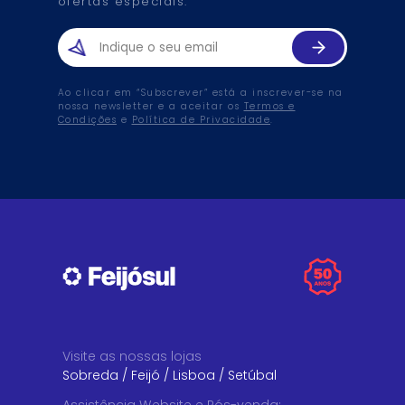
ofertas especiais.
Ao clicar em “Subscrever” está a inscrever-se na
nossa newsletter e a aceitar os
Termos e
Condições
e
Política de Privacidade
.
Visite as nossas lojas
Sobreda
/
Feijó
/
Lisboa
/
Setúbal
Assistência Website e Pós-venda
: