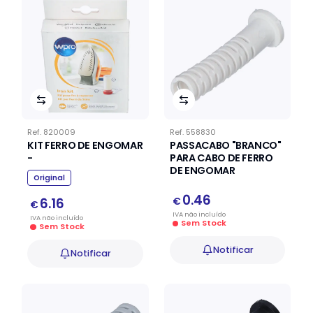
Ref.
820009
Ref.
558830
KIT FERRO DE ENGOMAR
PASSACABO "BRANCO"
-
PARA CABO DE FERRO
DE ENGOMAR
Original
0.46
6.16
€
€
IVA
não
incluído
IVA
não
incluído
Sem Stock
Sem Stock
Notificar
Notificar