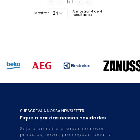
1
/
1
A mostrar
4
de
4
24
Mostrar
resultados
SUBSCREVA A NOSSA NEWSLETTER
Fique a par das nossas novidades
Seja o primeiro a saber de novos
produtos, novas promoções, dicas e