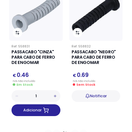
Ref.
558831
Ref.
558832
PASSACABO "CINZA"
PASSACABO "NEGRO"
PARA CABO DE FERRO
PARA CABO DE FERRO
DE ENGOMAR
DE ENGOMAR
0.46
0.69
€
€
IVA
não
incluído
IVA
não
incluído
Em Stock
Sem Stock
Notificar
Adicionar