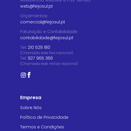
web@feijosul.pt
Orçamentos
:
comercial@feijosul.pt
Faturação e Contabilidade
:
contabilidade@feijosul.pt
Tel:
210 529 180
(Chamada rede fixa nacional)
Tel:
927 965 366
(Chamada rede móvel nacional)
Empresa
Sobre Nós
Política de Privacidade
Termos e Condições