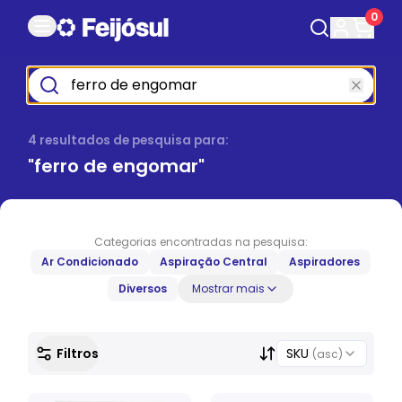
0
4
resultado
s
de pesquisa para:
"
ferro de engomar
"
Categorias encontradas na pesquisa:
Ar Condicionado
Aspiração Central
Aspiradores
Diversos
Mostrar mais
Filtros
SKU
(asc)