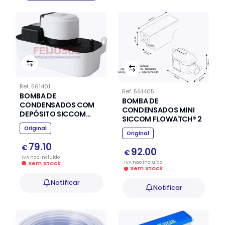
Ref.
561401
Ref.
561405
BOMBA DE
BOMBA DE
CONDENSADOS COM
CONDENSADOS MINI
DEPÓSITO SICCOM
SICCOM FLOWATCH® 2
ECOTANK 2.5
Original
Original
79.10
€
92.00
€
IVA
não
incluído
IVA
não
incluído
Sem Stock
Sem Stock
Notificar
Notificar