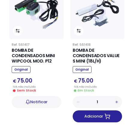
Ref.
561417
Ref.
561418
BOMBA DE
BOMBA DE
CONDENSADOS MINI
CONDENSADOS VALUE
WIPCOOL MOD. P12
S MINI (18L/H)
Original
Original
75.00
75.00
€
€
IVA
não
incluído
IVA
não
incluído
Sem Stock
Em Stock
Notificar
Adicionar