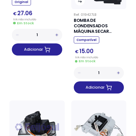
Original
27.06
€
Ref.
019427LB
IVA
não
incluído
BOMBA DE
Em Stock
CONDENSADOS
MÁQUINA SECAR
ARISTON INDESIT
Compatível
Adicionar
15.00
€
IVA
não
incluído
Em Stock
Adicionar