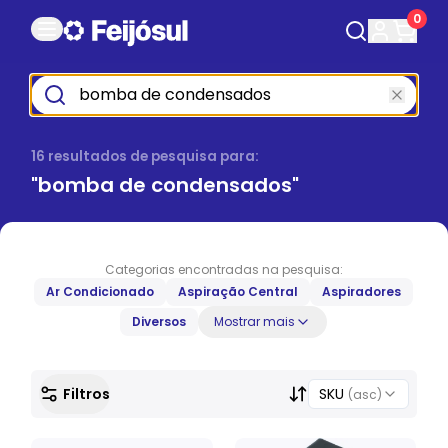
0
16
resultado
s
de pesquisa para:
"
bomba de condensados
"
Categorias encontradas na pesquisa:
Ar Condicionado
Aspiração Central
Aspiradores
Diversos
Mostrar mais
Filtros
SKU
(asc)