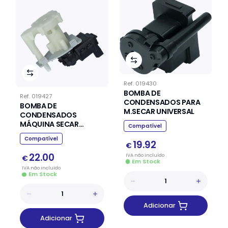
Ref.
019430
BOMBA DE
Ref.
019427
CONDENSADOS PARA
BOMBA DE
M.SECAR UNIVERSAL
CONDENSADOS
MÁQUINA SECAR
Compatível
ARISTON INDESIT
Compatível
19.92
€
22.00
IVA
não
incluído
€
Em Stock
IVA
não
incluído
Em Stock
Adicionar
Adicionar