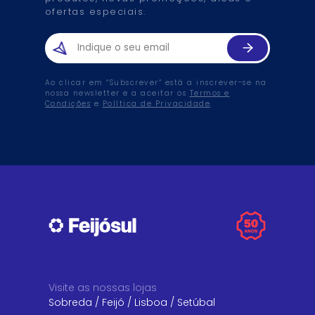
ofertas especiais.
Ao clicar em “Subscrever” está a inscrever-se na
nossa newsletter e a aceitar os
Termos e
Condições
e
Política de Privacidade
.
Visite as nossas lojas
Sobreda
/
Feijó
/
Lisboa
/
Setúbal