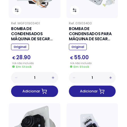
Ref.
MGF01903401
Ref.
01903400
BOMBA DE
BOMBA DE
CONDENSADOS
CONDENSADOS PARA
MÁQUINA DE SECAR
MÁQUINA DE SECAR
ARISTON INDESIT
WHIRLPOOL
Original
Original
C00851885
481070109852
28.90
55.00
€
€
IVA
não
incluído
IVA
não
incluído
Em Stock
Em Stock
Adicionar
Adicionar