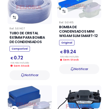
Ref.
561415
BOMBA DE
Ref.
561407
CONDENSADOS MINI
TUBO DE CRISTAL
WIGAM SLIM SMART-12
6X9MM PARA BOMBA
DE CONDENSADOS
Original
Compatível
89.24
€
0.72
IVA
não
incluído
€
Sem Stock
IVA
não
incluído
Sem Stock
Notificar
Notificar