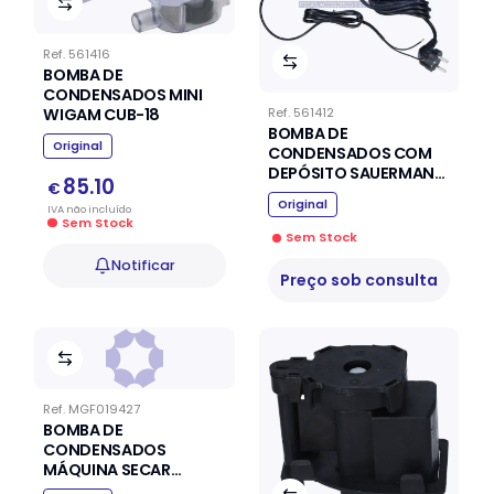
Ref.
561416
BOMBA DE
CONDENSADOS MINI
WIGAM CUB-18
Ref.
561412
BOMBA DE
Original
CONDENSADOS COM
DEPÓSITO SAUERMANN
85.10
€
SI-83
Original
IVA
não
incluído
Sem Stock
Sem Stock
Notificar
Preço sob consulta
Ref.
MGF019427
BOMBA DE
CONDENSADOS
MÁQUINA SECAR
ARISTON INDESIT