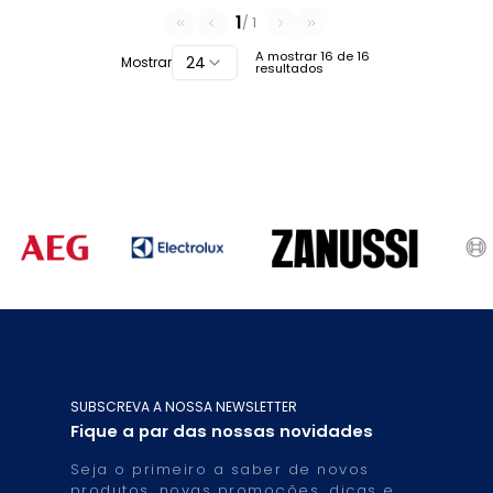
1
/
1
A mostrar
16
de
16
24
Mostrar
resultados
SUBSCREVA A NOSSA NEWSLETTER
Fique a par das nossas novidades
Seja o primeiro a saber de novos
produtos, novas promoções, dicas e