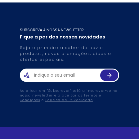
SUBSCREVA A NOSSA NEWSLETTER
Fique a par das nossas novidades
Seja o primeiro a saber de novos
produtos, novas promoções, dicas e
ofertas especiais.
Ao clicar em “Subscrever” está a inscrever-se na
nossa newsletter e a aceitar os
Termos e
Condições
e
Política de Privacidade
.