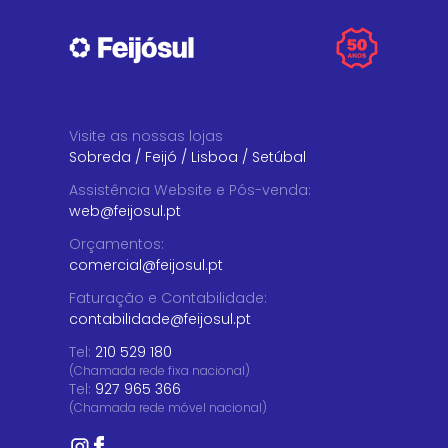
Visite as nossas lojas
Sobreda
/
Feijó
/
Lisboa
/
Setúbal
Assistência Website e Pós-venda
:
web@feijosul.pt
Orçamentos
:
comercial@feijosul.pt
Faturação e Contabilidade
:
contabilidade@feijosul.pt
Tel:
210 529 180
(Chamada rede fixa nacional)
Tel:
927 965 366
(Chamada rede móvel nacional)